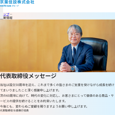
トップ
企業情報
代表取締役
メッセージ
当社は設立50周年を迎え、
これまで多くの皆さまのご支援を受けながら
成長を続け
てまいりましたこと深く感謝申し上げます。
次の60周年に向けて、時代の変化に対応し、
お客さまにとって
価値のある商品・サ
ービスの提供を
続けることを
お約束いたします。
今後とも、変わらぬご愛顧を賜りますよう
お願い申し上げます。
代表取締役 社長執行役員