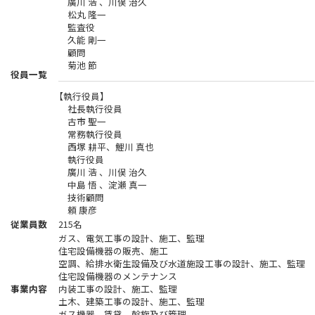
廣川 浩 、
川俣 治久
松丸 隆一
監査役
久能 剛一
顧問
菊池 節
役員一覧
【執行役員】
社長執行役員
古市 聖一
常務執行役員
西塚 耕平、
鯉川 真也
執行役員
廣川 浩 、
川俣 治久
中島 悟 、
淀瀬 真一
技術顧問
頼 康彦
従業員数
215名
ガス、電気工事の設計、施工、監理
住宅設備機器の販売、施工
空調、給排水衛生設備及び水道施設工事の設計、施工、監理
住宅設備機器のメンテナンス
事業内容
内装工事の設計、施工、監理
土木、建築工事の設計、施工、監理
ガス機器、賃貸、斡旋及び管理