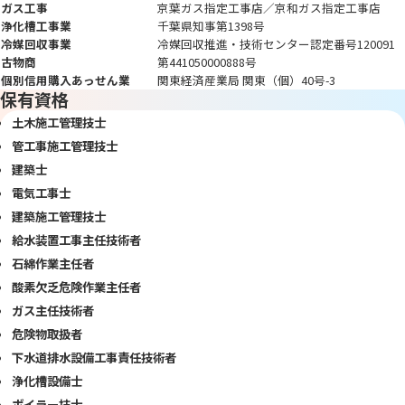
ガス工事
京葉ガス指定工事店／京和ガス指定工事店
浄化槽工事業
千葉県知事第1398号
冷媒回収事業
冷媒回収推進・技術センター認定番号120091
古物商
第441050000888号
個別信用購入あっせん業
関東経済産業局 関東（個）40号-3
保有資格
土木施工管理技士
管工事施工管理技士
建築士
電気工事士
建築施工管理技士
給水装置工事主任技術者
石綿作業主任者
酸素欠乏危険作業主任者
ガス主任技術者
危険物取扱者
下水道排水設備工事責任技術者
浄化槽設備士
ボイラー技士