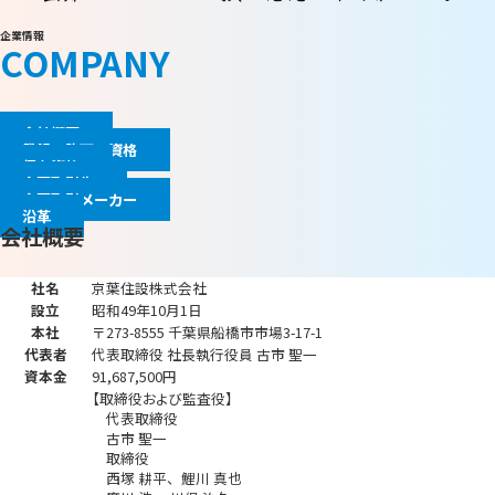
企業情報
COMPANY
会社概要
登録・許可・資格
保有資格
主要取引先
主要取引メーカー
沿革
会社概要
社名
京葉住設株式会社
設立
昭和49年10月1日
本社
〒273-8555
千葉県船橋市市場3-17-1
代表者
代表取締役 社長執行役員
古市 聖一
資本金
91,687,500円
【取締役および監査役】
代表取締役
古市 聖一
取締役
西塚 耕平、
鯉川 真也