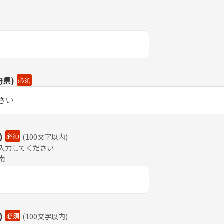
府県)
必須
)
必須
(
100文字以内
)
入力してください
南
)
必須
(
100文字以内
)