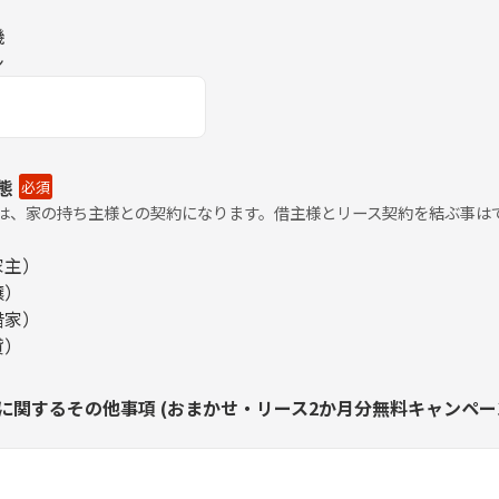
機
ン
態
必須
は、家の持ち主様との契約になります。借主様とリース契約を結ぶ事は
家主）
譲）
借家）
貸）
に関するその他事項 (おまかせ・リース2か月分無料キャンペー